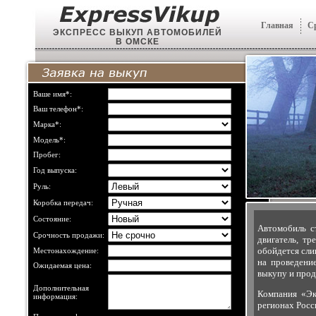
Главная
С
ЭКСПРЕСС ВЫКУП АВТОМОБИЛЕЙ
В ОМСКЕ
Ваше имя*:
Ваш телефон*:
Марка*:
Модель*:
Пробег:
Год выпуска:
Руль:
Коробка передач:
Состояние:
Автомобиль с
Срочность продажи:
двигатель, т
обойдется сли
Местонахождение:
на проведени
Ожидаемая цена:
выкупу и прод
Дополнительная
Компания «Эк
информация:
регионах Росс