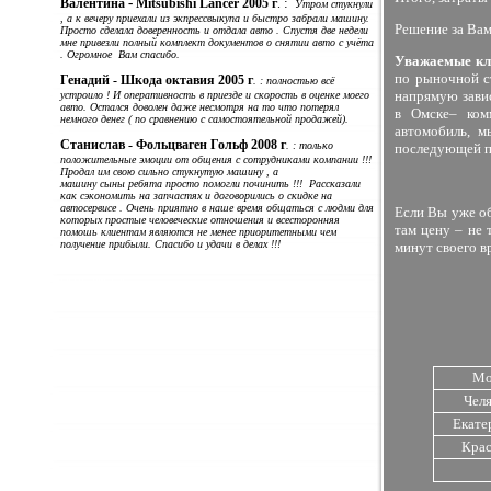
-
:
Валентина
Mitsubishi Lancer 2005 г
.
Утром стукнули
, а к вечеру приехали из экпрессвыкупа и быстро забрали машину.
Решение за Вам
Просто сделала доверенность и отдала авто . Спустя две недели
мне привезли полный комплект документов о снятии авто с учёта
. Огромное Вам спасибо.
Уважаемые кл
по рыночной с
Генадий - Шкода октавия 2005 г
. : полностью всё
напрямую завис
устроило ! И оперативность в приезде и скорость в оценке моего
авто. Остался доволен даже несмотря на то что потерял
в Омске– ком
немного денег ( по сравнению с самостоятельной продажей).
автомобиль, м
Станислав - Фольцваген Гольф 2008 г
. : только
последующей п
положительные эмоции от общения с сотрудниками компании !!!
Продал им свою сильно стукнутую машину , а
машину сыны ребята просто помогли починить !!! Рассказали
как сэкономить на запчастях и договорились о скидке на
автосервисе . Очень приятно в наше время общаться с людми для
Если Вы уже о
которых простые человеческие отношения и всесторонняя
там цену – не
помошь клиентам являются не менее приоритетными чем
получение прибыли. Спасибо и удачи в делах !!!
минут своего в
срочный выкуп мотоциклов . скупка скутеров , выкуп
квадроциклов .
Мо
Чел
Екате
Кра