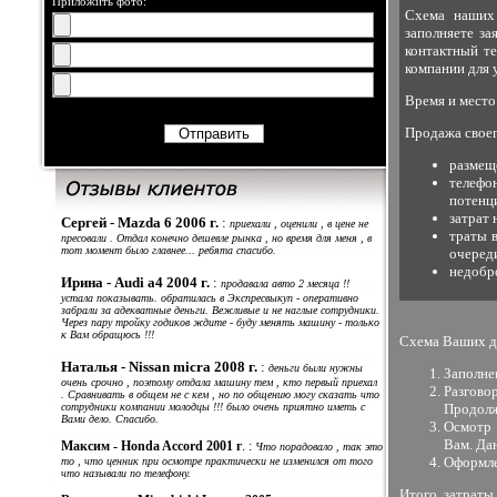
Приложить фото:
Схема наших
заполняете за
контактный те
компании для 
Время и место
Продажа своег
размещ
телеф
потенц
затрат
Сергей - Mazda 6 2006 г.
:
приехали , оценили , в цене не
траты 
пресовали . Отдал конечно дешевле рынка , но время для меня , в
тот момент было главнее... ребята спасибо.
очеред
недобр
Ирина -
Audi a4 2004 г.
:
продавала авто 2 месяца !!
устала показывать. обратилась в Экспресвыкуп - оперативно
забрали за адекватные деньги. Вежливые и не наглые сотрудники.
Через пару тройку годиков ждите - буду менять машину - только
к Вам обращюсь !!!
Схема Ваших де
Наталья - Nissan micra 2008 г.
:
деньги были нужны
Заполнен
очень срочно , поэтому отдала машину тем , кто первый приехал
Разгово
. Сравнивать в общем не с кем , но по общению могу сказать что
сотрудники компании молодцы !!! было очень приятно иметь с
Продолж
Вами дело. Спасибо.
Осмотр 
Вам. Да
Максим - Honda Accord 2001 г
. :
Что порадовало , так это
Оформле
то , что ценник при осмотре практически не изменился от того
что называли по телефону.
Итого, затраты 